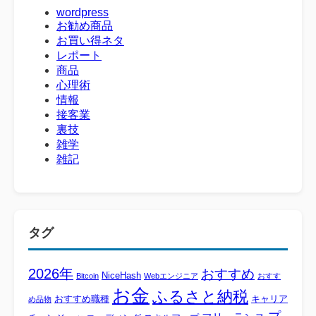
wordpress
お勧め商品
お買い得ネタ
レポート
商品
心理術
情報
接客業
裏技
雑学
雑記
タグ
2026年
おすすめ
NiceHash
Bitcoin
Webエンジニア
おすす
お金
ふるさと納税
おすすめ職種
キャリア
め品物