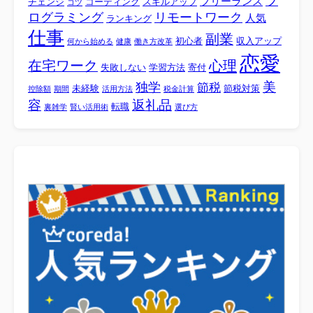
プ
フリーランス
チェンジ
コーディング
スキルアップ
コツ
ログラミング
リモートワーク
人気
ランキング
仕事
副業
初心者
収入アップ
何から始める
健康
働き方改革
恋愛
心理
在宅ワーク
失敗しない
学習方法
寄付
美
独学
節税
未経験
節税対策
控除額
期間
活用方法
税金計算
容
返礼品
転職
裏雑学
賢い活用術
選び方