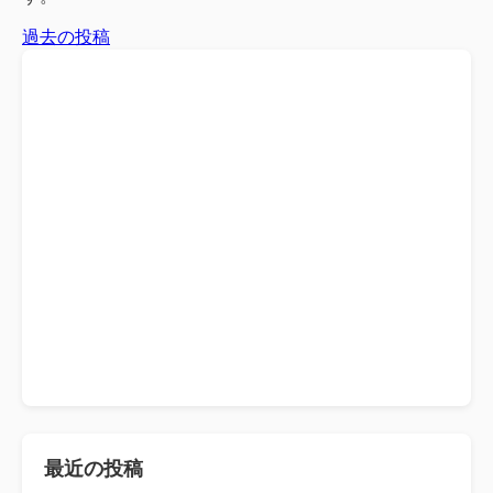
投
過去の投稿
稿
ナ
ビ
ゲ
ー
シ
ョ
ン
最近の投稿