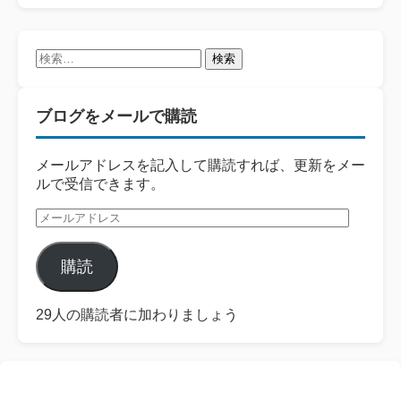
検
索:
ブログをメールで購読
メールアドレスを記入して購読すれば、更新をメー
ルで受信できます。
メ
ー
ル
購読
ア
ド
レ
29人の購読者に加わりましょう
ス