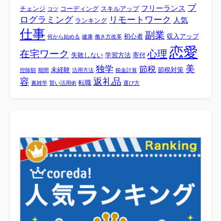
プ
フリーランス
チェンジ
コーディング
スキルアップ
コツ
ログラミング
リモートワーク
人気
ランキング
仕事
副業
初心者
収入アップ
何から始める
健康
働き方改革
恋愛
心理
在宅ワーク
失敗しない
学習方法
寄付
美
独学
節税
未経験
節税対策
控除額
期間
活用方法
税金計算
容
返礼品
転職
裏雑学
賢い活用術
選び方