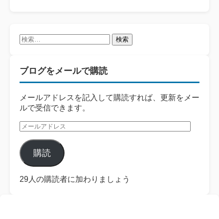
検
索:
ブログをメールで購読
メールアドレスを記入して購読すれば、更新をメー
ルで受信できます。
メ
ー
ル
購読
ア
ド
レ
29人の購読者に加わりましょう
ス