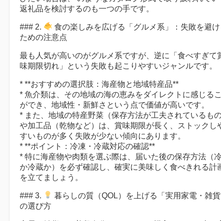
返礼品を検討するのも一つの手です。
### 2.
食の楽しみを広げる「グルメ系」：失敗を避け
ための注意点
最も人気が高いのがグルメ系ですが、逆に「食べすぎて
味期限切れ」という失敗も起こりやすいジャンルです。
* **おすすめの選択肢：海産物と地域特産品**
* 魚介類は、その地域の海の恵みをダイレクトに感じる
ができ、地域性・新鮮さという点で価値が高いです。
* また、地域の特産野菜（保存方法が工夫されているも
や加工品（乾物など）は、賞味期限が長く、ストックし
すいものが多く失敗が少ない傾向にあります。
* **ポイント：冷凍・冷蔵対応の確認**
* 特に海産物や肉類を選ぶ際は、届いた後の保存方法（
か冷蔵か）を必ず確認し、確実に美味しく食べきれる計
を立てましょう。
### 3.
暮らしの質（QOL）を上げる「実用家電・雑貨
の選び方