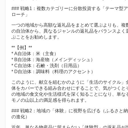
### 戦略1：複数カテゴリーに分散投資する「テーマ型
ローチ」
一つの地域から高額な返礼品をまとめて選ぶよりも、複
の自治体から、異なるジャンルの返礼品をバランスよく
ぶことをお勧めします。
**【例】**
* A自治体：米（主食）
* B自治体：海産物（メインディッシュ）
* C自治体：石鹸・洗剤（日用品）
* D自治体：調味料（料理のアクセント）
このように、献立を組むかのように「生活のサイクル」
体をカバーできる組み合わせにすることで、気がつくと
の地域の食文化や生活様式を深く知ることになり、単な
モノの山以上の満足感を得られます。
### 戦略2：地域の「体験」に視野を広げる（ふるさと
の進化）
近年、単なる物産品に留まらない「体験型」の返礼品が