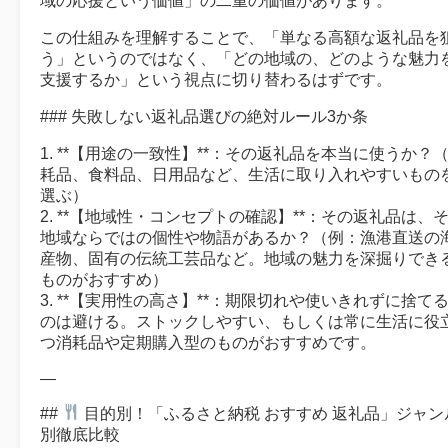
域の応援という価値」の二重の価値があります。
この仕組みを理解することで、「単なる高額な返礼品を
う」というのではなく、「どの地域の、どのような魅力
支援するか」という視点に切り替わるはずです。
### 失敗しない返礼品選びの絶対ルール3か条
1. **【用途の一致性】**：その返礼品を本当に使うか？
耗品、食料品、日用品など、生活に取り入れやすいもの
選ぶ）
2. **【地域性・コンセプトの確認】**：その返礼品は、
地域ならではの個性や物語があるか？（例：漁港直送の
産物、固有の伝統工芸品など。地域の魅力を深掘りでき
ものがおすすめ）
3. **【実用性の高さ】**：期限切れや使いきれずに捨て
のは避ける。ストックしやすい、もしくは常に生活に役
つ消耗品や定期購入型のものがおすすめです。
—
##
目的別！「ふるさと納税 おすすめ 返礼品」ジャン
別徹底比較