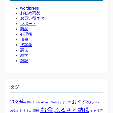
wordpress
お勧め商品
お買い得ネタ
レポート
商品
心理術
情報
接客業
裏技
雑学
雑記
タグ
2026年
おすすめ
NiceHash
Bitcoin
Webエンジニア
おすす
お金
ふるさと納税
おすすめ職種
キャリア
め品物