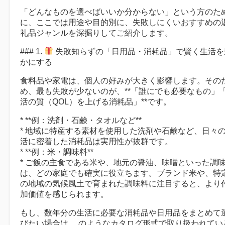
「どんなものを選べばいいか分からない」という方のた
に、ここでは用途や目的別に、失敗しにくいおすすめの
礼品ジャンルを深掘りしてご紹介します。
### 1.
失敗知らずの「日用品・消耗品」で賢く生活を
かにする
食料品や家電は、個人の好みが大きく影響します。その
め、最も失敗が少ないのが、**「誰にでも必要なもの」
活の質（QOL）を上げる消耗品」**です。
* **例：洗剤・石鹸・タオルなど**
* 地域に特産する素材を使用した洗剤や石鹸など、日々
活に密着した消耗品は実用性が抜群です。
* **例：米・調味料**
* ご飯の主食である米や、地元の醤油、味噌といった調
は、どの家庭でも確実に役立ちます。ブランド米や、特
の地域の気候風土で育まれた調味料に注目すると、より
加価値を感じられます。
もし、数年分の生活に必要な消耗品や日用品をまとめて
びたい場合は、 のようなカタログ形式で取り扱われてい