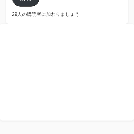
ア
ド
レ
29人の購読者に加わりましょう
ス