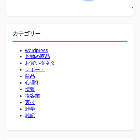
Trans
カテゴリー
wordpress
お勧め商品
お買い得ネタ
レポート
商品
心理術
情報
接客業
裏技
雑学
雑記