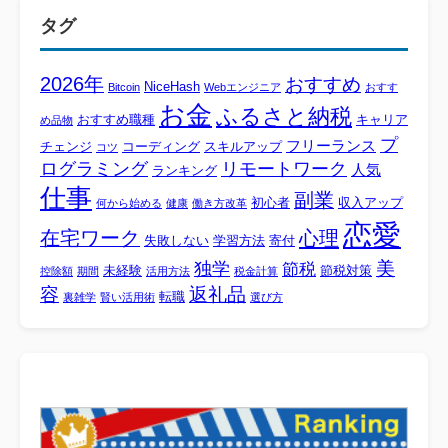
タグ
2026年
おすすめ
NiceHash
Bitcoin
Webエンジニア
おすす
お金
ふるさと納税
おすすめ職種
キャリア
め品物
プ
フリーランス
チェンジ
コーディング
スキルアップ
コツ
ログラミング
リモートワーク
人気
ランキング
仕事
副業
初心者
収入アップ
何から始める
健康
働き方改革
恋愛
心理
在宅ワーク
失敗しない
学習方法
寄付
美
独学
節税
未経験
節税対策
控除額
期間
活用方法
税金計算
容
返礼品
転職
裏雑学
賢い活用術
選び方