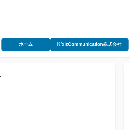
ホーム
K’xizCommunication株式会社
て