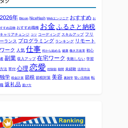
タグ
2026年
おすすめ
NiceHash
Bitcoin
Webエンジニア
お
お金
ふるさと納税
おすすめ職種
すすめ品物
フリ
キャリアチェンジ
コーディング
スキルアップ
コツ
プログラミング
リモート
ーランス
ランキング
仕事
ワーク
人気
初心
何から始める
健康
働き方改革
副業
在宅ワーク
者
収入アップ
失敗しない
学習
恋愛
心理
方法
寄付
未経験
控除額
期間
活用方法
美容
独学
節税
節税対策
転
税金計算
裏雑学
賢い活用術
返礼品
職
選び方