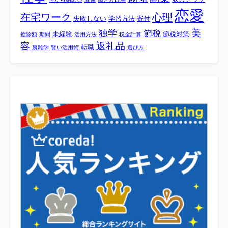
恋愛
心理
在宅ワーク
失敗しない
学習方法
寄付
美
独学
節税
未経験
節税対策
控除額
期間
活用方法
税金計算
容
返礼品
転職
裏雑学
賢い活用術
選び方