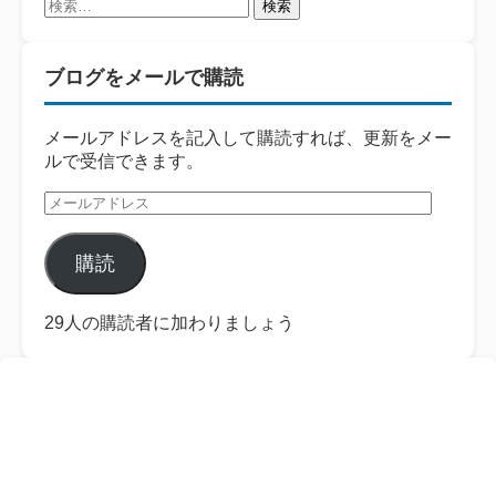
検
索:
ブログをメールで購読
メールアドレスを記入して購読すれば、更新をメー
ルで受信できます。
メ
ー
ル
購読
ア
ド
レ
29人の購読者に加わりましょう
ス