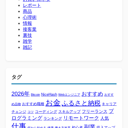
レポート
商品
心理術
情報
接客業
裏技
雑学
雑記
タグ
2026年
おすすめ
NiceHash
Bitcoin
Webエンジニア
おすす
お金
ふるさと納税
おすすめ職種
キャリア
め品物
プ
フリーランス
チェンジ
コーディング
スキルアップ
コツ
ログラミング
リモートワーク
人気
ランキング
仕事
副業
初心者
収入アップ
何から始める
健康
働き方改革