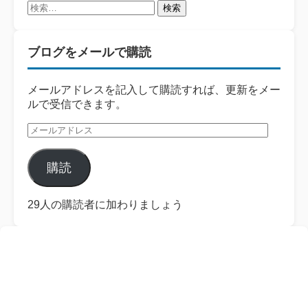
検
索:
ブログをメールで購読
メールアドレスを記入して購読すれば、更新をメー
ルで受信できます。
メ
ー
ル
購読
ア
ド
レ
29人の購読者に加わりましょう
ス