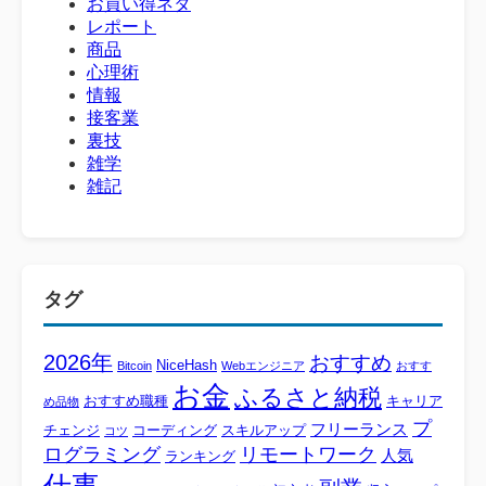
お買い得ネタ
レポート
商品
心理術
情報
接客業
裏技
雑学
雑記
タグ
2026年
おすすめ
NiceHash
Bitcoin
Webエンジニア
おすす
お金
ふるさと納税
おすすめ職種
キャリア
め品物
プ
フリーランス
チェンジ
コーディング
スキルアップ
コツ
ログラミング
リモートワーク
人気
ランキング
仕事