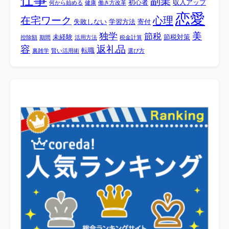
副業
初心者
収入アップ
何から始める
健康
働き方改革
恋愛
心理
在宅ワーク
失敗しない
学習方法
寄付
美
独学
節税
未経験
節税対策
控除額
期間
活用方法
税金計算
容
返礼品
転職
裏雑学
賢い活用術
選び方