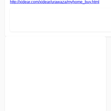
http://xidear.com/xidear/urawaza/myhome_buy.html