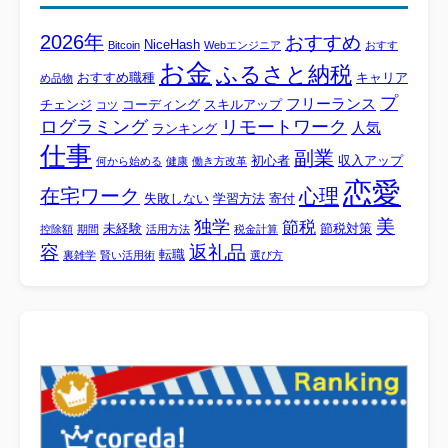
2026年
おすすめ
NiceHash
Bitcoin
Webエンジニア
おすす
お金
ふるさと納税
おすすめ職種
キャリア
め品物
プ
フリーランス
チェンジ
コーディング
スキルアップ
コツ
ログラミング
リモートワーク
人気
ランキング
仕事
副業
初心者
収入アップ
何から始める
健康
働き方改革
恋愛
心理
在宅ワーク
失敗しない
学習方法
寄付
美
独学
節税
未経験
節税対策
控除額
期間
活用方法
税金計算
容
返礼品
転職
裏雑学
賢い活用術
選び方