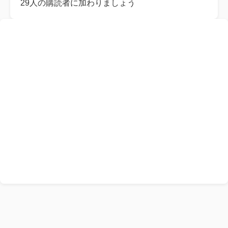
レ
29人の購読者に加わりましょう
ス