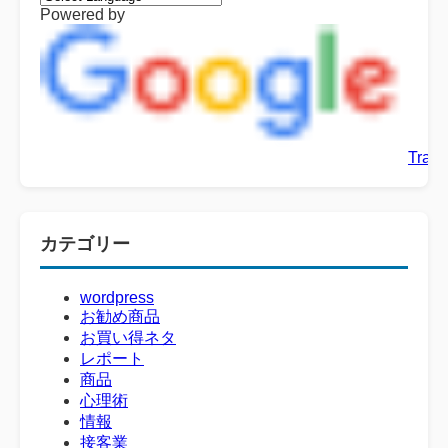
Powered by
Trans
カテゴリー
wordpress
お勧め商品
お買い得ネタ
レポート
商品
心理術
情報
接客業