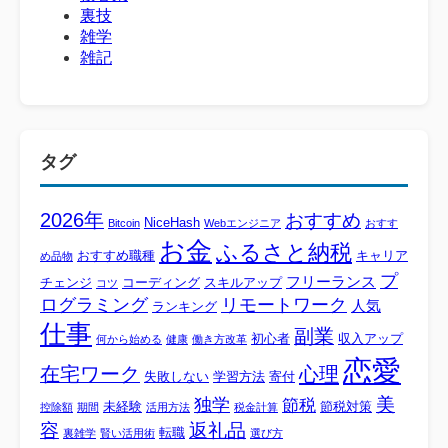
裏技
雑学
雑記
タグ
2026年
おすすめ
NiceHash
Bitcoin
Webエンジニア
おすす
お金
ふるさと納税
おすすめ職種
キャリア
め品物
プ
フリーランス
チェンジ
コーディング
スキルアップ
コツ
ログラミング
リモートワーク
人気
ランキング
仕事
副業
初心者
収入アップ
何から始める
健康
働き方改革
恋愛
心理
在宅ワーク
失敗しない
学習方法
寄付
美
独学
節税
未経験
節税対策
控除額
期間
活用方法
税金計算
容
返礼品
転職
裏雑学
賢い活用術
選び方