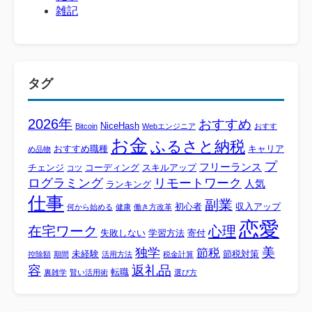
雑記
タグ
2026年
おすすめ
NiceHash
Bitcoin
Webエンジニア
おすす
お金
ふるさと納税
おすすめ職種
キャリア
め品物
プ
フリーランス
チェンジ
コーディング
スキルアップ
コツ
ログラミング
リモートワーク
人気
ランキング
仕事
副業
初心者
収入アップ
何から始める
健康
働き方改革
恋愛
心理
在宅ワーク
失敗しない
学習方法
寄付
美
独学
節税
未経験
節税対策
控除額
期間
活用方法
税金計算
容
返礼品
転職
裏雑学
賢い活用術
選び方