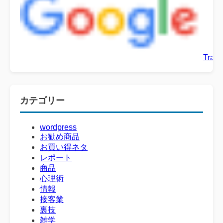
Trans
カテゴリー
wordpress
お勧め商品
お買い得ネタ
レポート
商品
心理術
情報
接客業
裏技
雑学