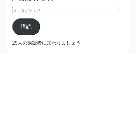
メ
ー
ル
購読
ア
ド
レ
29人の購読者に加わりましょう
ス