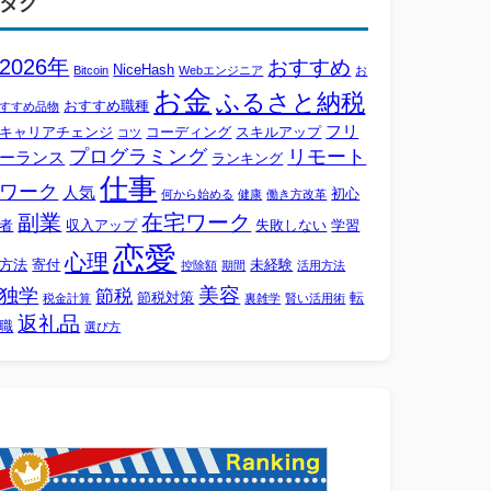
タグ
2026年
おすすめ
NiceHash
Bitcoin
Webエンジニア
お
お金
ふるさと納税
おすすめ職種
すすめ品物
フリ
キャリアチェンジ
コーディング
スキルアップ
コツ
プログラミング
リモート
ーランス
ランキング
仕事
ワーク
人気
初心
何から始める
健康
働き方改革
副業
在宅ワーク
者
収入アップ
失敗しない
学習
恋愛
心理
方法
寄付
未経験
控除額
期間
活用方法
美容
独学
節税
節税対策
転
税金計算
裏雑学
賢い活用術
返礼品
職
選び方