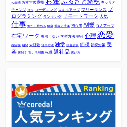
お金
ふるさと納税
おすすめ職種
キャリア
め品物
プ
フリーランス
チェンジ
コーディング
スキルアップ
コツ
ログラミング
リモートワーク
人気
ランキング
仕事
副業
初心者
収入アップ
何から始める
健康
働き方改革
恋愛
心理
在宅ワーク
失敗しない
学習方法
寄付
美
独学
節税
未経験
節税対策
控除額
期間
活用方法
税金計算
容
返礼品
転職
裏雑学
賢い活用術
選び方