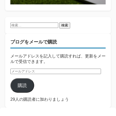
検
索:
ブログをメールで購読
メールアドレスを記入して購読すれば、更新をメー
ルで受信できます。
メ
ー
ル
購読
ア
ド
レ
29人の購読者に加わりましょう
ス