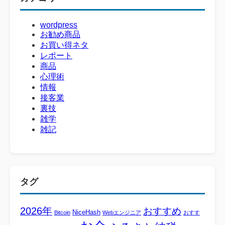
wordpress
お勧め商品
お買い得ネタ
レポート
商品
心理術
情報
接客業
裏技
雑学
雑記
タグ
2026年
おすすめ
NiceHash
Bitcoin
Webエンジニア
おすす