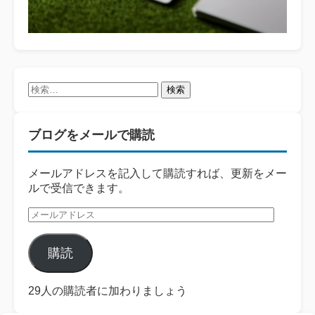
検
索:
ブログをメールで購読
メールアドレスを記入して購読すれば、更新をメー
ルで受信できます。
メ
ー
ル
購読
ア
ド
レ
29人の購読者に加わりましょう
ス