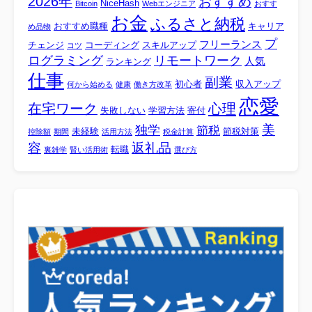
2026年
おすすめ
NiceHash
Bitcoin
Webエンジニア
おすす
お金
ふるさと納税
おすすめ職種
キャリア
め品物
プ
フリーランス
チェンジ
コーディング
スキルアップ
コツ
ログラミング
リモートワーク
人気
ランキング
仕事
副業
初心者
収入アップ
何から始める
健康
働き方改革
恋愛
心理
在宅ワーク
失敗しない
学習方法
寄付
美
独学
節税
未経験
節税対策
控除額
期間
活用方法
税金計算
容
返礼品
転職
裏雑学
賢い活用術
選び方