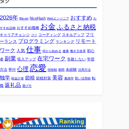
タグ
2026年
おすすめ
NiceHash
Bitcoin
Webエンジニア
お
お金
ふるさと納税
おすすめ職種
すすめ品物
フリ
キャリアチェンジ
コーディング
スキルアップ
コツ
プログラミング
リモート
ーランス
ランキング
仕事
ワーク
人気
初心
何から始める
健康
働き方改革
副業
在宅ワーク
者
収入アップ
失敗しない
学習
恋愛
心理
方法
寄付
未経験
控除額
期間
活用方法
美容
独学
節税
節税対策
転
税金計算
裏雑学
賢い活用術
返礼品
職
選び方