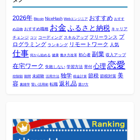
2026年
おすすめ
NiceHash
Bitcoin
Webエンジニア
おすす
お金
ふるさと納税
おすすめ職種
キャリア
め品物
プ
フリーランス
チェンジ
コーディング
スキルアップ
コツ
ログラミング
リモートワーク
人気
ランキング
仕事
副業
初心者
収入アップ
何から始める
健康
働き方改革
恋愛
心理
在宅ワーク
失敗しない
学習方法
寄付
美
独学
節税
未経験
節税対策
控除額
期間
活用方法
税金計算
容
返礼品
転職
裏雑学
賢い活用術
選び方