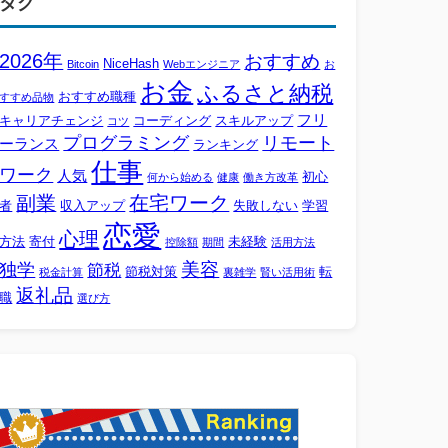
タグ
2026年
おすすめ
NiceHash
Bitcoin
Webエンジニア
お
お金
ふるさと納税
おすすめ職種
すすめ品物
フリ
キャリアチェンジ
コーディング
スキルアップ
コツ
プログラミング
リモート
ーランス
ランキング
仕事
ワーク
人気
初心
何から始める
健康
働き方改革
副業
在宅ワーク
者
収入アップ
失敗しない
学習
恋愛
心理
方法
寄付
未経験
控除額
期間
活用方法
美容
独学
節税
節税対策
転
税金計算
裏雑学
賢い活用術
返礼品
職
選び方