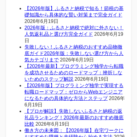
【2026年版】ふるさと納税で知る！節税の基
礎知識から具体的な賢い対策まで完全ガイド
2026年6月19日
2026年版：ふるさと納税で絶対に外さない！
人気返礼品と選び方完全ガイド
2026年6月19
日
失敗しない！ふるさと納税のおすすめ品物徹
底ガイド2026年版：失敗しない選び方から人
気カテゴリまで
2026年6月19日
【2026年最新】プログラミング独学から転職
を成功させるためのロードマップ：挫折しな
いためのステップ解説
2026年6月19日
【2026年版】プログラミング独学で実現する
転職ロードマップ：ゼロからWebエンジニア
になるための具体的な方法とステップ
2026年
6月19日
【プロが解説】失敗しないふるさと納税の返
礼品ランキング！2026年最新のおすすめ徹底
比較
2026年6月19日
働き方の未来図：【2026年版】在宅ワークに
おすすめな職種と未経験から始める方法
2026