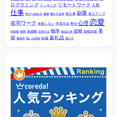
ログラミング
リモートワーク
人気
ランキング
仕事
副業
初心者
収入アップ
何から始める
健康
働き方改革
恋愛
心理
在宅ワーク
失敗しない
学習方法
寄付
美
独学
節税
未経験
節税対策
控除額
期間
活用方法
税金計算
容
返礼品
転職
裏雑学
賢い活用術
選び方