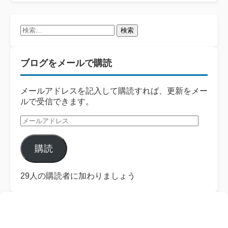
検
索:
ブログをメールで購読
メールアドレスを記入して購読すれば、更新をメー
ルで受信できます。
メ
ー
ル
購読
ア
ド
レ
29人の購読者に加わりましょう
ス