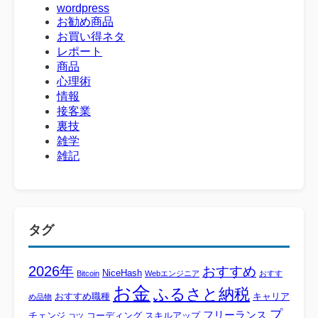
wordpress
お勧め商品
お買い得ネタ
レポート
商品
心理術
情報
接客業
裏技
雑学
雑記
タグ
2026年
おすすめ
NiceHash
Bitcoin
Webエンジニア
おすす
お金
ふるさと納税
おすすめ職種
キャリア
め品物
プ
フリーランス
チェンジ
コーディング
スキルアップ
コツ