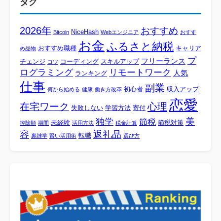
タグ
2026年
おすすめ
NiceHash
Bitcoin
Webエンジニア
おすす
お金
ふるさと納税
おすすめ職種
キャリア
め品物
プ
フリーランス
チェンジ
コーディング
スキルアップ
コツ
ログラミング
リモートワーク
人気
ランキング
仕事
副業
初心者
収入アップ
何から始める
健康
働き方改革
恋愛
心理
在宅ワーク
失敗しない
学習方法
寄付
美
独学
節税
未経験
節税対策
控除額
期間
活用方法
税金計算
容
返礼品
転職
裏雑学
賢い活用術
選び方