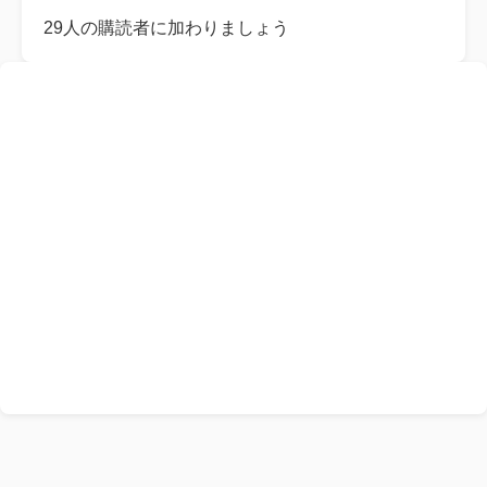
レ
29人の購読者に加わりましょう
ス