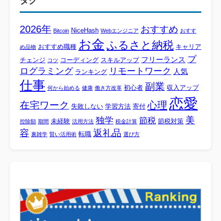
タグ
2026年
おすすめ
NiceHash
Bitcoin
Webエンジニア
おすす
お金
ふるさと納税
おすすめ職種
キャリア
め品物
プ
フリーランス
チェンジ
コーディング
スキルアップ
コツ
ログラミング
リモートワーク
人気
ランキング
仕事
副業
初心者
収入アップ
何から始める
健康
働き方改革
恋愛
心理
在宅ワーク
失敗しない
学習方法
寄付
美
独学
節税
未経験
節税対策
控除額
期間
活用方法
税金計算
容
返礼品
転職
裏雑学
賢い活用術
選び方