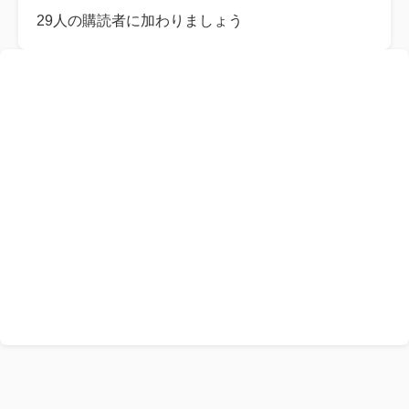
レ
29人の購読者に加わりましょう
ス