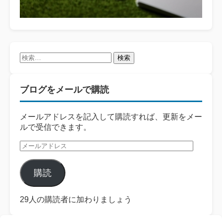
検
索:
ブログをメールで購読
メールアドレスを記入して購読すれば、更新をメー
ルで受信できます。
メ
ー
ル
購読
ア
ド
レ
29人の購読者に加わりましょう
ス