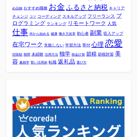
お金
ふるさと納税
おすすめ職種
キャリア
め品物
プ
フリーランス
チェンジ
コーディング
スキルアップ
コツ
ログラミング
リモートワーク
人気
ランキング
仕事
副業
初心者
収入アップ
何から始める
健康
働き方改革
恋愛
心理
在宅ワーク
失敗しない
学習方法
寄付
美
独学
節税
未経験
節税対策
控除額
期間
活用方法
税金計算
容
返礼品
転職
裏雑学
賢い活用術
選び方