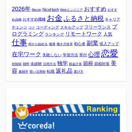
2026年
おすすめ
NiceHash
Bitcoin
Webエンジニア
おすす
お金
ふるさと納税
おすすめ職種
キャリア
め品物
プ
フリーランス
チェンジ
コーディング
スキルアップ
コツ
ログラミング
リモートワーク
人気
ランキング
仕事
副業
初心者
収入アップ
何から始める
健康
働き方改革
恋愛
心理
在宅ワーク
失敗しない
学習方法
寄付
美
独学
節税
未経験
節税対策
控除額
期間
活用方法
税金計算
容
返礼品
転職
裏雑学
賢い活用術
選び方