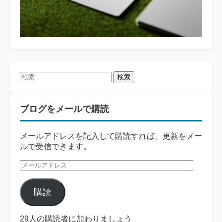
検
索:
ブログをメールで購読
メールアドレスを記入して購読すれば、更新をメー
ルで受信できます。
メ
ー
ル
購読
ア
ド
レ
29人の購読者に加わりましょう