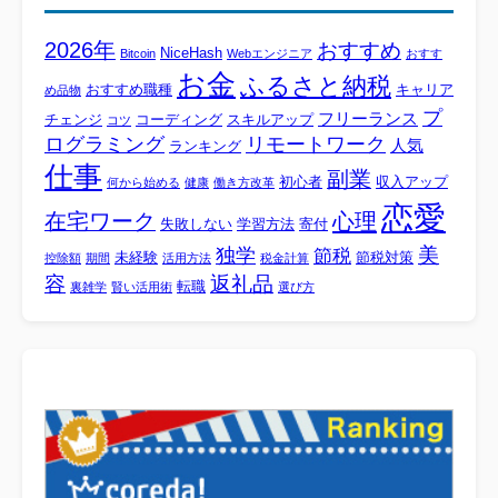
2026年
おすすめ
NiceHash
Bitcoin
Webエンジニア
おすす
お金
ふるさと納税
おすすめ職種
キャリア
め品物
プ
フリーランス
チェンジ
コーディング
スキルアップ
コツ
ログラミング
リモートワーク
人気
ランキング
仕事
副業
初心者
収入アップ
何から始める
健康
働き方改革
恋愛
心理
在宅ワーク
失敗しない
学習方法
寄付
美
独学
節税
未経験
節税対策
控除額
期間
活用方法
税金計算
容
返礼品
転職
裏雑学
賢い活用術
選び方