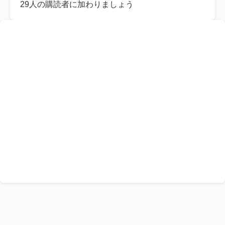
レ
29人の購読者に加わりましょう
ス