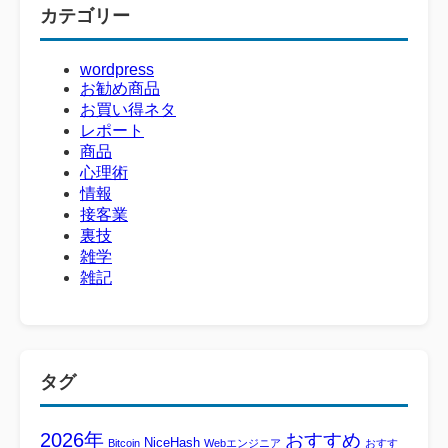
カテゴリー
wordpress
お勧め商品
お買い得ネタ
レポート
商品
心理術
情報
接客業
裏技
雑学
雑記
タグ
2026年
おすすめ
NiceHash
Bitcoin
Webエンジニア
おすす