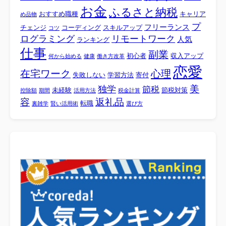
お金
ふるさと納税
おすすめ職種
キャリア
め品物
プ
フリーランス
チェンジ
コーディング
スキルアップ
コツ
ログラミング
リモートワーク
人気
ランキング
仕事
副業
初心者
収入アップ
何から始める
健康
働き方改革
恋愛
心理
在宅ワーク
失敗しない
学習方法
寄付
美
独学
節税
未経験
節税対策
控除額
期間
活用方法
税金計算
容
返礼品
転職
裏雑学
賢い活用術
選び方