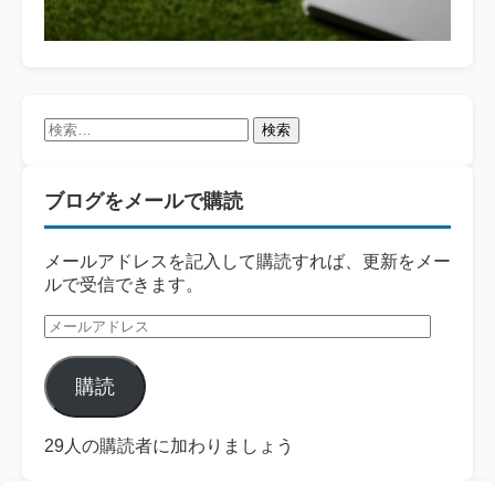
検
索:
ブログをメールで購読
メールアドレスを記入して購読すれば、更新をメー
ルで受信できます。
メ
ー
ル
購読
ア
ド
レ
29人の購読者に加わりましょう
ス