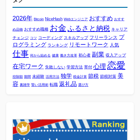
タグ
2026年
おすすめ
NiceHash
Bitcoin
Webエンジニア
おすす
お金
ふるさと納税
おすすめ職種
キャリア
め品物
プ
フリーランス
チェンジ
コーディング
スキルアップ
コツ
ログラミング
リモートワーク
人気
ランキング
仕事
副業
初心者
収入アップ
何から始める
健康
働き方改革
恋愛
心理
在宅ワーク
失敗しない
学習方法
寄付
美
独学
節税
未経験
節税対策
控除額
期間
活用方法
税金計算
容
返礼品
転職
裏雑学
賢い活用術
選び方