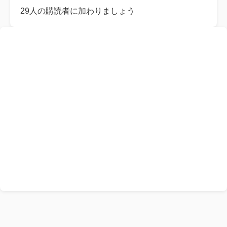
レ
29人の購読者に加わりましょう
ス