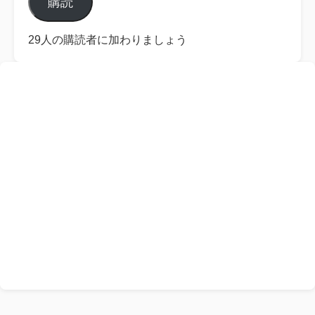
購読
ア
ド
レ
29人の購読者に加わりましょう
ス