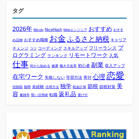
タグ
2026年
おすすめ
NiceHash
Bitcoin
Webエンジニア
おすす
お金
ふるさと納税
おすすめ職種
キャリア
め品物
プ
フリーランス
チェンジ
コーディング
スキルアップ
コツ
ログラミング
リモートワーク
人気
ランキング
仕事
副業
初心者
収入アップ
何から始める
健康
働き方改革
恋愛
心理
在宅ワーク
失敗しない
学習方法
寄付
美
独学
節税
未経験
節税対策
控除額
期間
活用方法
税金計算
容
返礼品
転職
裏雑学
賢い活用術
選び方