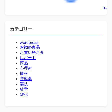
Trans
カテゴリー
wordpress
お勧め商品
お買い得ネタ
レポート
商品
心理術
情報
接客業
裏技
雑学
雑記