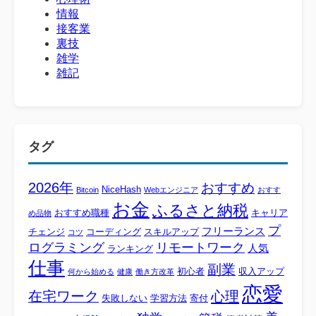
情報
接客業
裏技
雑学
雑記
タグ
2026年
おすすめ
NiceHash
Bitcoin
Webエンジニア
おすす
お金
ふるさと納税
おすすめ職種
キャリア
め品物
プ
フリーランス
チェンジ
コーディング
スキルアップ
コツ
ログラミング
リモートワーク
人気
ランキング
仕事
副業
初心者
収入アップ
何から始める
健康
働き方改革
恋愛
心理
在宅ワーク
失敗しない
学習方法
寄付