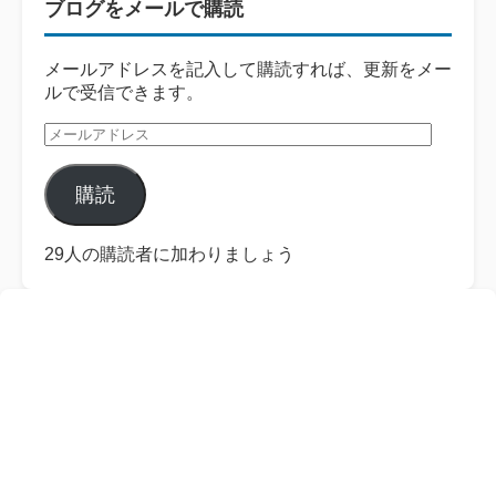
ブログをメールで購読
メールアドレスを記入して購読すれば、更新をメー
ルで受信できます。
メ
ー
ル
購読
ア
ド
レ
29人の購読者に加わりましょう
ス