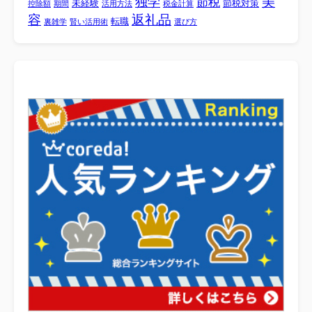
美
独学
節税
未経験
節税対策
控除額
期間
活用方法
税金計算
容
返礼品
転職
裏雑学
賢い活用術
選び方