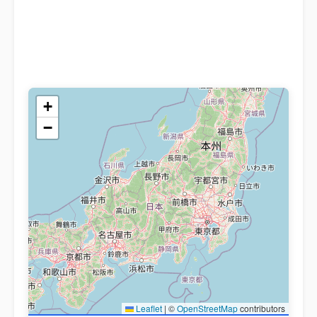
+
−
Leaflet
|
©
OpenStreetMap
contributors