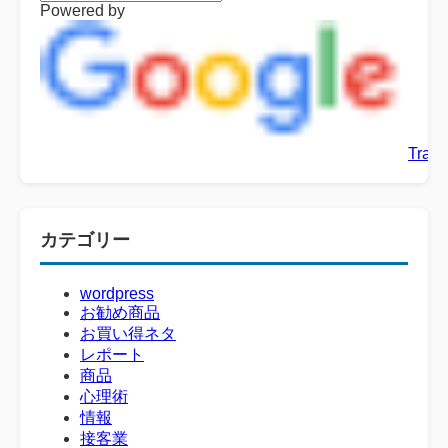
Powered by
Trans
カテゴリー
wordpress
お勧め商品
お買い得ネタ
レポート
商品
心理術
情報
接客業