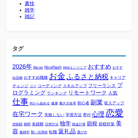
裏技
雑学
雑記
タグ
2026年
おすすめ
NiceHash
Bitcoin
Webエンジニア
おすす
お金
ふるさと納税
おすすめ職種
キャリア
め品物
プ
フリーランス
チェンジ
コーディング
スキルアップ
コツ
ログラミング
リモートワーク
人気
ランキング
仕事
副業
初心者
収入アップ
何から始める
健康
働き方改革
恋愛
心理
在宅ワーク
失敗しない
学習方法
寄付
美
独学
節税
未経験
節税対策
控除額
期間
活用方法
税金計算
容
返礼品
転職
裏雑学
賢い活用術
選び方