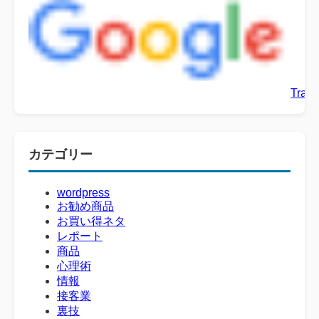
Trans
カテゴリー
wordpress
お勧め商品
お買い得ネタ
レポート
商品
心理術
情報
接客業
裏技