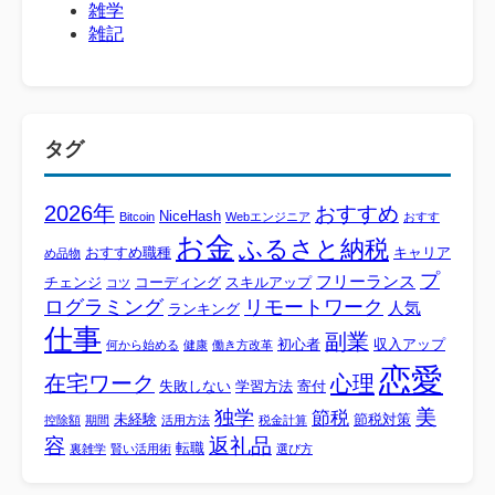
雑学
雑記
タグ
2026年
おすすめ
NiceHash
Bitcoin
Webエンジニア
おすす
お金
ふるさと納税
おすすめ職種
キャリア
め品物
プ
フリーランス
チェンジ
コーディング
スキルアップ
コツ
ログラミング
リモートワーク
人気
ランキング
仕事
副業
初心者
収入アップ
何から始める
健康
働き方改革
恋愛
心理
在宅ワーク
失敗しない
学習方法
寄付
美
独学
節税
未経験
節税対策
控除額
期間
活用方法
税金計算
容
返礼品
転職
裏雑学
賢い活用術
選び方