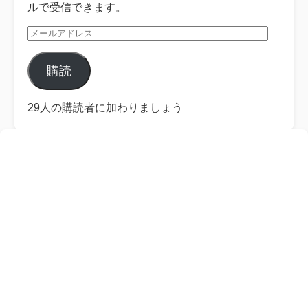
ルで受信できます。
メ
ー
ル
購読
ア
ド
レ
29人の購読者に加わりましょう
ス