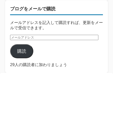
ブログをメールで購読
メールアドレスを記入して購読すれば、更新をメー
ルで受信できます。
メ
ー
ル
購読
ア
ド
レ
29人の購読者に加わりましょう
ス