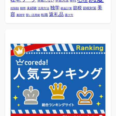
失敗しない
学習方法
寄付
美
独学
節税
未経験
節税対策
控除額
期間
活用方法
税金計算
容
返礼品
転職
裏雑学
賢い活用術
選び方