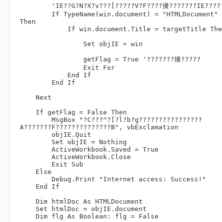
        'IE??G?N?X?v???[?????V?F????擾???????IE??????

        If TypeName(win.document) = "HTMLDocument" 
Then

            If win.document.Title = targetTitle Then

                Set objIE = win

                getFlag = True '???????擾?????

                Exit For

            End If

        End If

    Next

    If getFlag = False Then

        MsgBox "?C???^?[?l?b?g????????????????
A???????F??????????????B", vbExclamation

        objIE.Quit

        Set objIE = Nothing

        ActiveWorkbook.Saved = True

        ActiveWorkbook.Close

        Exit Sub

    Else

        Debug.Print "Internet access: Success!"

    End If

    Dim htmlDoc As HTMLDocument

    Set htmlDoc = objIE.document

    Dim flg As Boolean: flg = False
