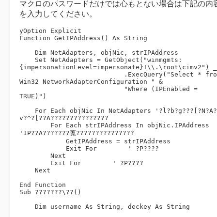
マクロのパスワードだけでは心もとない場合は下記の内
を入力してください。
yOption Explicit

Function GetIPAddress() As String

    Dim NetAdapters, objNic, strIPAddress

    Set NetAdapters = GetObject("winmgmts:
{impersonationLevel=impersonate}!\\.\root\cimv2") _

                           .ExecQuery("Select * from 
Win32_NetworkAdapterConfiguration " & _

                           "Where (IPEnabled = 
TRUE)")

    For Each objNic In NetAdapters '?l?b?g???[?N?A?_?
v?^?[??A???????????????

        For Each strIPAddress In objNic.IPAddress 
'IP??A???????蓖???????????????

            GetIPAddress = strIPAddress

            Exit For        ' ?P????

        Next

        Exit For        ' ?P????

    Next

End Function

Sub ???????\??()

    Dim username As String, deckey As String
