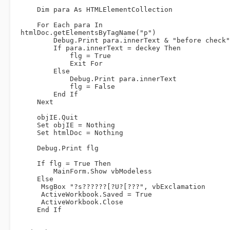
    Dim para As HTMLElementCollection

    For Each para In 
htmlDoc.getElementsByTagName("p")

        Debug.Print para.innerText & "before check"

        If para.innerText = deckey Then

            flg = True

            Exit For

        Else

            Debug.Print para.innerText

            flg = False

        End If

    Next

    objIE.Quit

    Set objIE = Nothing

    Set htmlDoc = Nothing

    Debug.Print flg

    If flg = True Then

        MainForm.Show vbModeless

    Else

     MsgBox "?s??????[?U?[???", vbExclamation

     ActiveWorkbook.Saved = True

     ActiveWorkbook.Close

    End If
