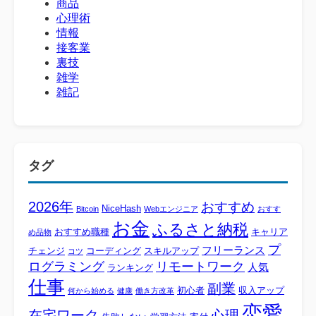
商品
心理術
情報
接客業
裏技
雑学
雑記
タグ
2026年
おすすめ
NiceHash
Bitcoin
Webエンジニア
おすす
お金
ふるさと納税
おすすめ職種
キャリア
め品物
プ
フリーランス
チェンジ
コーディング
スキルアップ
コツ
ログラミング
リモートワーク
人気
ランキング
仕事
副業
初心者
収入アップ
何から始める
健康
働き方改革
恋愛
心理
在宅ワーク