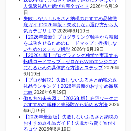
2026年版：ふるさと納税で絶対に外さない！
人気返礼品と選び方完全ガイド
2026年6月19
日
失敗しない！ふるさと納税のおすすめ品物徹
底ガイド2026年版：失敗しない選び方から人
気カテゴリまで
2026年6月19日
【2026年最新】プログラミング独学から転職
を成功させるためのロードマップ：挫折しな
いためのステップ解説
2026年6月19日
【2026年版】プログラミング独学で実現する
転職ロードマップ：ゼロからWebエンジニア
になるための具体的な方法とステップ
2026年
6月19日
【プロが解説】失敗しないふるさと納税の返
礼品ランキング！2026年最新のおすすめ徹底
比較
2026年6月19日
働き方の未来図：【2026年版】在宅ワークに
おすすめな職種と未経験から始める方法
2026
年6月19日
【2026年最新版】失敗しないふるさと納税の
おすすめ返礼品ガイド！失敗から賢く寄付す
るコツ
2026年6月19日