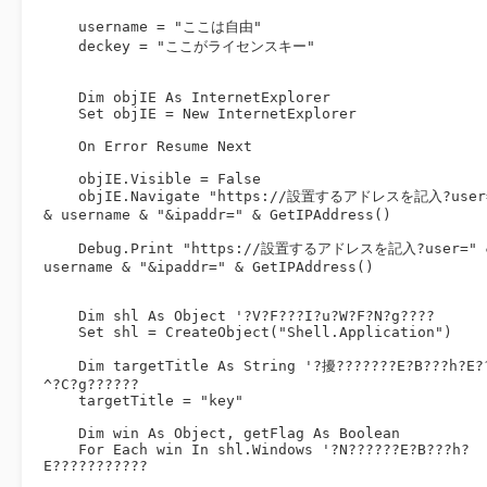
    username = "ここは自由"

    deckey = "ここがライセンスキー"

    Dim objIE As InternetExplorer

    Set objIE = New InternetExplorer

    On Error Resume Next

    objIE.Visible = False

    objIE.Navigate "https://設置するアドレスを記入?user=" 
& username & "&ipaddr=" & GetIPAddress()

    Debug.Print "https://設置するアドレスを記入?user=" & 
username & "&ipaddr=" & GetIPAddress()

    Dim shl As Object '?V?F???I?u?W?F?N?g????

    Set shl = CreateObject("Shell.Application")

    Dim targetTitle As String '?擾???????E?B???h?E??
^?C?g??????

    targetTitle = "key"

    Dim win As Object, getFlag As Boolean

    For Each win In shl.Windows '?N??????E?B???h?
E???????????
