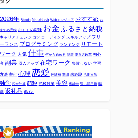
タグ
2026年
おすすめ
NiceHash
Bitcoin
Webエンジニア
お
お金
ふるさと納税
おすすめ職種
すすめ品物
フリ
キャリアチェンジ
コーディング
スキルアップ
コツ
プログラミング
リモート
ーランス
ランキング
仕事
ワーク
人気
初心
何から始める
健康
働き方改革
副業
在宅ワーク
者
収入アップ
失敗しない
学習
恋愛
心理
方法
寄付
未経験
控除額
期間
活用方法
美容
独学
節税
節税対策
転
税金計算
裏雑学
賢い活用術
返礼品
職
選び方