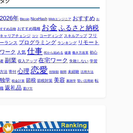
タグ
2026年
おすすめ
NiceHash
Bitcoin
Webエンジニア
お
お金
ふるさと納税
おすすめ職種
すすめ品物
フリ
キャリアチェンジ
コーディング
スキルアップ
コツ
プログラミング
リモート
ーランス
ランキング
仕事
ワーク
人気
初心
何から始める
健康
働き方改革
副業
在宅ワーク
者
収入アップ
失敗しない
学習
恋愛
心理
方法
寄付
未経験
控除額
期間
活用方法
美容
独学
節税
節税対策
転
税金計算
裏雑学
賢い活用術
返礼品
職
選び方