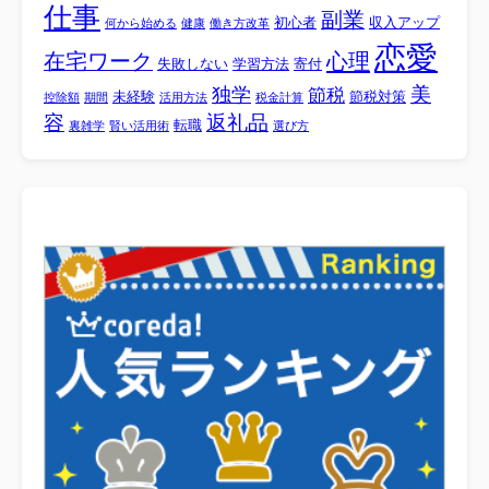
仕事
副業
初心者
収入アップ
何から始める
健康
働き方改革
恋愛
心理
在宅ワーク
失敗しない
学習方法
寄付
美
独学
節税
未経験
節税対策
控除額
期間
活用方法
税金計算
容
返礼品
転職
裏雑学
賢い活用術
選び方