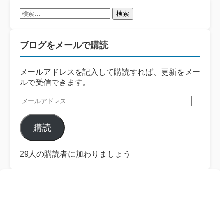
検
索:
ブログをメールで購読
メールアドレスを記入して購読すれば、更新をメー
ルで受信できます。
メ
ー
ル
購読
ア
ド
レ
29人の購読者に加わりましょう
ス