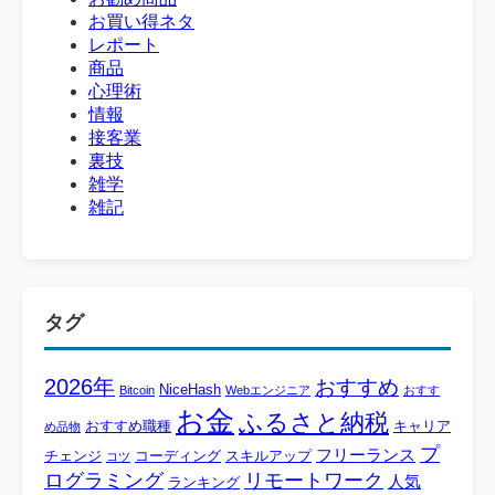
お買い得ネタ
レポート
商品
心理術
情報
接客業
裏技
雑学
雑記
タグ
2026年
おすすめ
NiceHash
Bitcoin
Webエンジニア
おすす
お金
ふるさと納税
おすすめ職種
キャリア
め品物
プ
フリーランス
チェンジ
コーディング
スキルアップ
コツ
ログラミング
リモートワーク
人気
ランキング