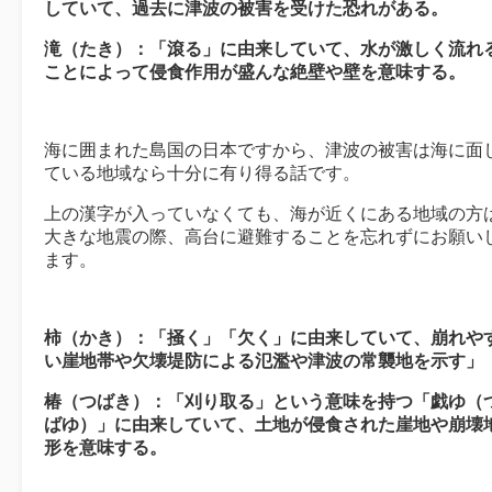
していて、過去に津波の被害を受けた恐れがある。
滝（たき）：「滾る」に由来していて、水が激しく流れ
ことによって侵食作用が盛んな絶壁や壁を意味する。
海に囲まれた島国の日本ですから、津波の被害は海に面
ている地域なら十分に有り得る話です。
上の漢字が入っていなくても、海が近くにある地域の方
大きな地震の際、高台に避難することを忘れずにお願い
ます。
柿（かき）：「掻く」「欠く」に由来していて、崩れや
い崖地帯や欠壊堤防による氾濫や津波の常襲地を示す」
椿（つばき）：「刈り取る」という意味を持つ「戯ゆ（
ばゆ）」に由来していて、土地が侵食された崖地や崩壊
形を意味する。