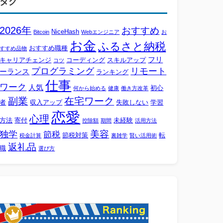
タグ
2026年
おすすめ
NiceHash
Bitcoin
Webエンジニア
お
お金
ふるさと納税
おすすめ職種
すすめ品物
フリ
キャリアチェンジ
コーディング
スキルアップ
コツ
プログラミング
リモート
ーランス
ランキング
仕事
ワーク
人気
初心
何から始める
健康
働き方改革
副業
在宅ワーク
者
収入アップ
失敗しない
学習
恋愛
心理
方法
寄付
未経験
控除額
期間
活用方法
美容
独学
節税
節税対策
転
税金計算
裏雑学
賢い活用術
返礼品
職
選び方