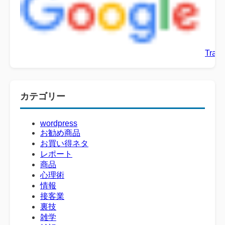
Trans
カテゴリー
wordpress
お勧め商品
お買い得ネタ
レポート
商品
心理術
情報
接客業
裏技
雑学