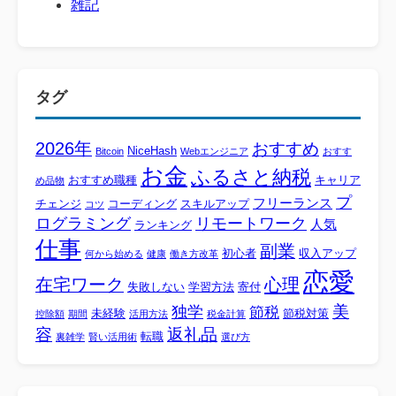
雑記
タグ
2026年
おすすめ
NiceHash
Bitcoin
Webエンジニア
おすす
お金
ふるさと納税
おすすめ職種
キャリア
め品物
プ
フリーランス
チェンジ
コーディング
スキルアップ
コツ
ログラミング
リモートワーク
人気
ランキング
仕事
副業
初心者
収入アップ
何から始める
健康
働き方改革
恋愛
心理
在宅ワーク
失敗しない
学習方法
寄付
美
独学
節税
未経験
節税対策
控除額
期間
活用方法
税金計算
容
返礼品
転職
裏雑学
賢い活用術
選び方