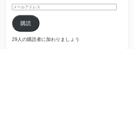
メ
ー
ル
購読
ア
ド
レ
29人の購読者に加わりましょう
ス