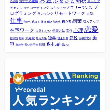
お金
ふるさと納税
おすすめ職種
キャリア
め品物
プ
フリーランス
チェンジ
コーディング
スキルアップ
コツ
ログラミング
リモートワーク
人気
ランキング
仕事
副業
初心者
収入アップ
何から始める
健康
働き方改革
恋愛
心理
在宅ワーク
失敗しない
学習方法
寄付
美
独学
節税
未経験
節税対策
控除額
期間
活用方法
税金計算
容
返礼品
転職
裏雑学
賢い活用術
選び方