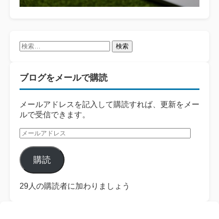
検
索:
ブログをメールで購読
メールアドレスを記入して購読すれば、更新をメー
ルで受信できます。
メ
ー
ル
購読
ア
ド
レ
29人の購読者に加わりましょう
ス