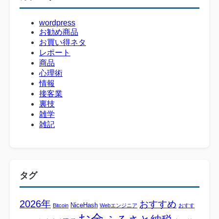
wordpress
お勧め商品
お買い得ネタ
レポート
商品
心理術
情報
接客業
裏技
雑学
雑記
タグ
2026年
おすすめ
NiceHash
Bitcoin
Webエンジニア
おすす