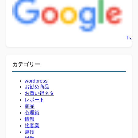
Trans
カテゴリー
wordpress
お勧め商品
お買い得ネタ
レポート
商品
心理術
情報
接客業
裏技