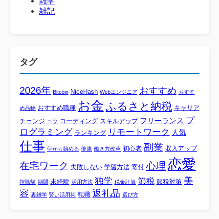
雑学
雑記
タグ
2026年
おすすめ
NiceHash
Bitcoin
Webエンジニア
おすす
お金
ふるさと納税
おすすめ職種
キャリア
め品物
プ
フリーランス
チェンジ
コーディング
スキルアップ
コツ
ログラミング
リモートワーク
人気
ランキング
仕事
副業
初心者
収入アップ
何から始める
健康
働き方改革
恋愛
心理
在宅ワーク
失敗しない
学習方法
寄付
美
独学
節税
未経験
節税対策
控除額
期間
活用方法
税金計算
容
返礼品
転職
裏雑学
賢い活用術
選び方