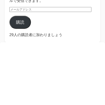
ルで受信できます。
メ
ー
ル
購読
ア
ド
レ
29人の購読者に加わりましょう
ス