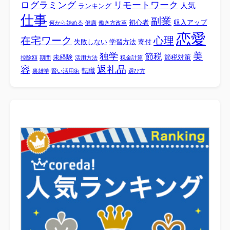
ログラミング
リモートワーク
人気
ランキング
仕事
副業
初心者
収入アップ
何から始める
健康
働き方改革
恋愛
心理
在宅ワーク
失敗しない
学習方法
寄付
美
独学
節税
未経験
節税対策
控除額
期間
活用方法
税金計算
容
返礼品
転職
裏雑学
賢い活用術
選び方