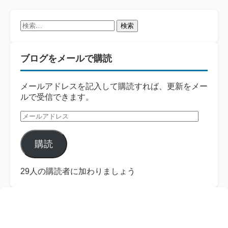
検
索:
ブログをメールで購読
メールアドレスを記入して購読すれば、更新をメー
ルで受信できます。
メ
ー
ル
購読
ア
ド
レ
29人の購読者に加わりましょう
ス