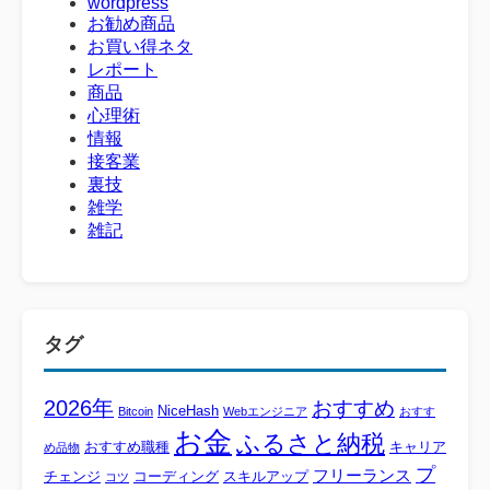
wordpress
お勧め商品
お買い得ネタ
レポート
商品
心理術
情報
接客業
裏技
雑学
雑記
タグ
2026年
おすすめ
NiceHash
Bitcoin
Webエンジニア
おすす
お金
ふるさと納税
おすすめ職種
キャリア
め品物
プ
フリーランス
チェンジ
コーディング
スキルアップ
コツ